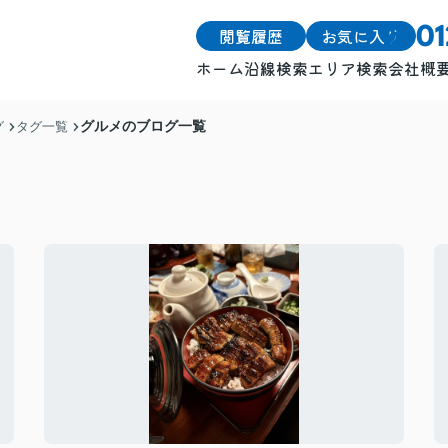
閲覧履歴
お気に入り
0
ホーム
沿線検索
エリア検索
会社概
戸建
戸建
グルメのブログ一覧
グ
タグ一覧
土地
土地
マンション
マンション