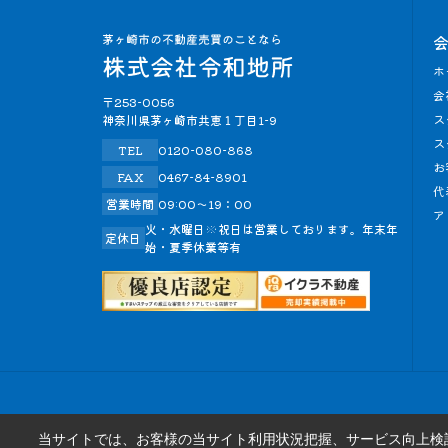
ホ
会
〒253-0056
ス
神奈川県茅ヶ崎市共恵１丁目1-9
ス
TEL
0120-080-868
お
FAX
0467-84-8901
代
営業時間
09:00～19：00
ア
火・水曜日※祝日は営業しております。年末年
定休日
始・夏季休業等有
当サイトでは、お客様の当サイト利用状況把握、サービス向上検討