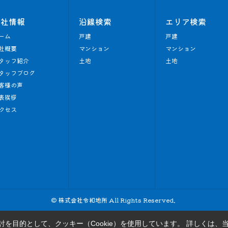
会社情報
沿線検索
エリア検索
ーム
戸建
戸建
社概要
マンション
マンション
タッフ紹介
土地
土地
タッフブログ
客様の声
表挨拶
クセス
© 株式会社令和地所 All Rights Reserved.
を目的として、クッキー（Cookie）を使用しています。
詳しくは、