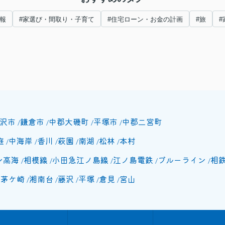
報
#家選び・間取り・子育て
#住宅ローン・お金の計画
#旅
沢市
鎌倉市
中郡大磯町
平塚市
中郡二宮町
庭
中海岸
香川
萩園
南湖
松林
本村
ン高海
相模線
小田急江ノ島線
江ノ島電鉄
ブルーライン
相
北茅ケ崎
湘南台
藤沢
平塚
倉見
宮山