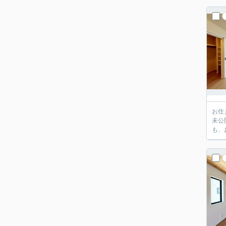
お住
未公
も、