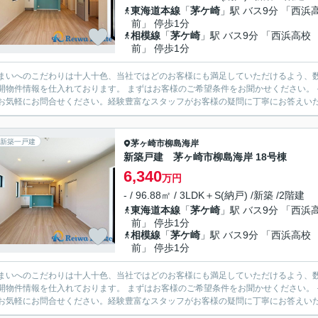
東海道本線
「
茅ケ崎
」駅 バス9分 「西浜
前」 停歩1分
相模線
「
茅ケ崎
」駅 バス9分 「西浜高校
前」 停歩1分
まいへのこだわりは十人十色、当社ではどのお客様にも満足していただけるよう、数
開物件情報を仕入れております。 まずはお客様のご希望条件をお聞かせください。
お気軽にお問合せください。経験豊富なスタッフがお客様の疑問に丁寧にお答えいたし
新築一戸建
茅ヶ崎市
柳島海岸
新築戸建 茅ヶ崎市柳島海岸 18号棟
6,340
万円
- / 96.88㎡ / 3LDK＋S(納戸) /新築 /2階建
東海道本線
「
茅ケ崎
」駅 バス9分 「西浜
前」 停歩1分
相模線
「
茅ケ崎
」駅 バス9分 「西浜高校
前」 停歩1分
まいへのこだわりは十人十色、当社ではどのお客様にも満足していただけるよう、数
開物件情報を仕入れております。 まずはお客様のご希望条件をお聞かせください。
お気軽にお問合せください。経験豊富なスタッフがお客様の疑問に丁寧にお答えいたし