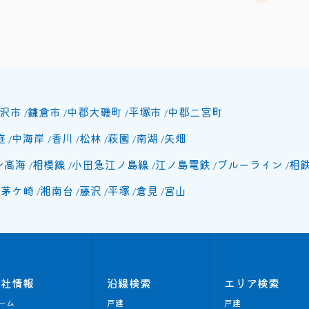
沢市
鎌倉市
中郡大磯町
平塚市
中郡二宮町
庭
中海岸
香川
松林
萩園
南湖
矢畑
ン高海
相模線
小田急江ノ島線
江ノ島電鉄
ブルーライン
相
北茅ケ崎
湘南台
藤沢
平塚
倉見
宮山
会社情報
沿線検索
エリア検索
ーム
戸建
戸建