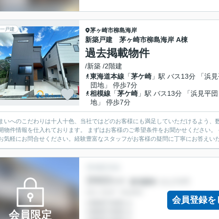
一戸建
茅ヶ崎市
柳島海岸
新築戸建 茅ヶ崎市柳島海岸 A棟
過去掲載物件
/新築 /2階建
東海道本線
「
茅ケ崎
」駅 バス13分 「浜
団地」 停歩7分
相模線
「
茅ケ崎
」駅 バス13分 「浜見平団
地」 停歩7分
まいへのこだわりは十人十色、当社ではどのお客様にも満足していただけるよう、数
開物件情報を仕入れております。 まずはお客様のご希望条件をお聞かせください。
お気軽にお問合せください。経験豊富なスタッフがお客様の疑問に丁寧にお答えいたし
会員登録を
会員限定