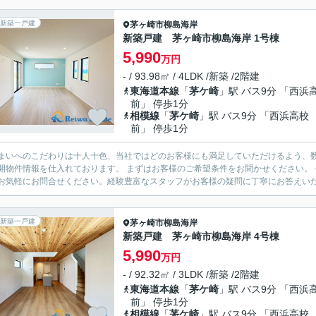
新築一戸建
茅ヶ崎市
柳島海岸
新築戸建 茅ヶ崎市柳島海岸 1号棟
5,990
万円
- / 93.98㎡ / 4LDK /新築 /2階建
東海道本線
「
茅ケ崎
」駅 バス9分 「西浜
前」 停歩1分
相模線
「
茅ケ崎
」駅 バス9分 「西浜高校
前」 停歩1分
まいへのこだわりは十人十色、当社ではどのお客様にも満足していただけるよう、数
開物件情報を仕入れております。 まずはお客様のご希望条件をお聞かせください。
お気軽にお問合せください。経験豊富なスタッフがお客様の疑問に丁寧にお答えいたし
新築一戸建
茅ヶ崎市
柳島海岸
新築戸建 茅ヶ崎市柳島海岸 4号棟
5,990
万円
- / 92.32㎡ / 3LDK /新築 /2階建
東海道本線
「
茅ケ崎
」駅 バス9分 「西浜
前」 停歩1分
相模線
「
茅ケ崎
」駅 バス9分 「西浜高校