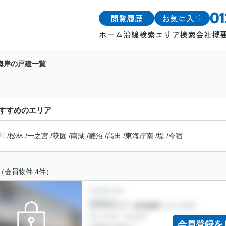
閲覧履歴
お気に入り
0
ホーム
沿線検索
エリア検索
会社概
戸建
戸建
海岸の戸建一覧
土地
土地
マンション
マンション
すすめのエリア
川
/
松林
/
一之宮
/
萩園
/
南湖
/
菱沼
/
高田
/
東海岸南
/
堤
/
今宿
（会員物件 4件）
会員登録を