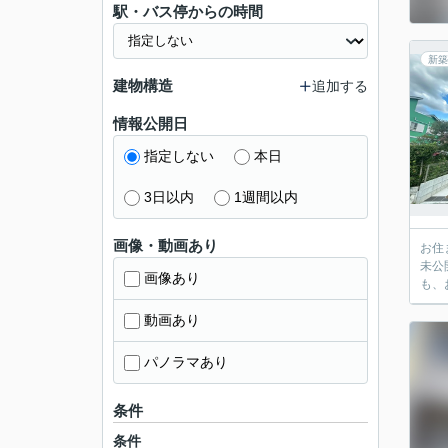
駅・バス停からの時間
新築
建物構造
追加する
情報公開日
指定しない
本日
3日以内
1週間以内
画像・動画あり
お住
未公
画像あり
も、
動画あり
パノラマあり
条件
条件