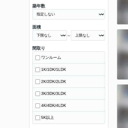
築年数
面積
～
間取り
ワンルーム
1K/1DK/1LDK
2K/2DK/2LDK
3K/3DK/3LDK
4K/4DK/4LDK
5K以上