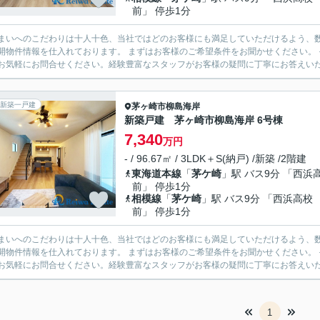
前」 停歩1分
まいへのこだわりは十人十色、当社ではどのお客様にも満足していただけるよう、数
開物件情報を仕入れております。 まずはお客様のご希望条件をお聞かせください。
お気軽にお問合せください。経験豊富なスタッフがお客様の疑問に丁寧にお答えいたし
新築一戸建
茅ヶ崎市
柳島海岸
新築戸建 茅ヶ崎市柳島海岸 6号棟
7,340
万円
- / 96.67㎡ / 3LDK＋S(納戸) /新築 /2階建
東海道本線
「
茅ケ崎
」駅 バス9分 「西浜
前」 停歩1分
相模線
「
茅ケ崎
」駅 バス9分 「西浜高校
前」 停歩1分
まいへのこだわりは十人十色、当社ではどのお客様にも満足していただけるよう、数
開物件情報を仕入れております。 まずはお客様のご希望条件をお聞かせください。
お気軽にお問合せください。経験豊富なスタッフがお客様の疑問に丁寧にお答えいたし
1