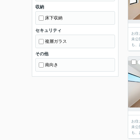
収納
床下収納
セキュリティ
お住
未公
複層ガラス
も、
その他
南向き
お住
未公
も、