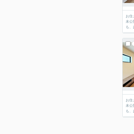
お住
未公
も、
お住
未公
も、