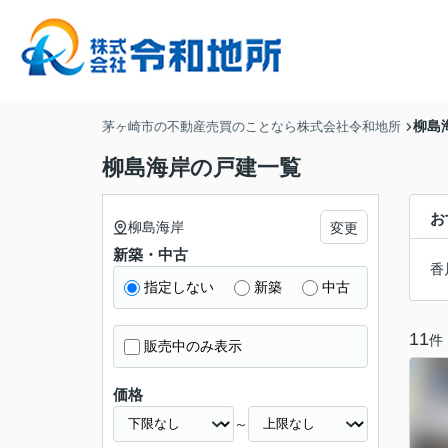
柳島
茅ヶ崎市の不動産売買のことなら株式会社令和地所
柳島海岸の戸建一覧
お
柳島海岸
変更
新築・中古
香
指定しない
新築
中古
11
件
販売中のみ表示
価格
～