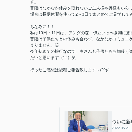
す。
普段はなかなか休みを取れないご主人様や奥様もいら
場合は
長期休暇を使って2～3日でまとめてご見学して
ちなみに！！
私は10日・11日は、アンダの森 伊豆いっぺき湖に
普段は子供たちとの休みも合わず、なかなかコミュニ
まりません。笑
今年初めての旅行なので、奥さんも子供たちも物凄く楽
たいと思います（´-`）笑
行ったご感想は後程ご報告致します～(^^)/
ついに新事
2022.05.21