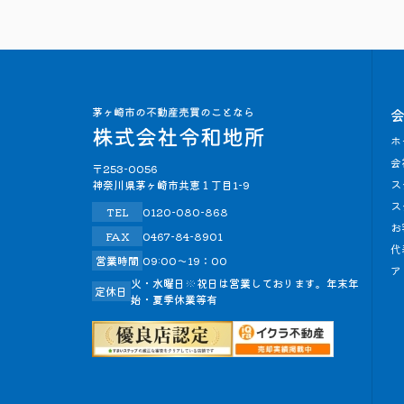
ホ
会
〒253-0056
ス
神奈川県茅ヶ崎市共恵１丁目1-9
ス
TEL
0120-080-868
お
FAX
0467-84-8901
代
営業時間
09:00～19：00
ア
火・水曜日※祝日は営業しております。年末年
定休日
始・夏季休業等有