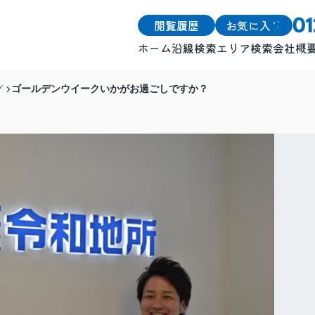
閲覧履歴
お気に入り
0
ホーム
沿線検索
エリア検索
会社概
戸建
戸建
ゴールデンウイークいかがお過ごしですか？
グ
土地
土地
マンション
マンション