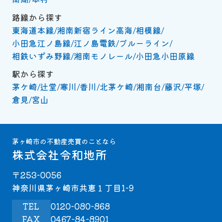
路線から探す
東海道本線
湘南新宿ライン高海
相模線
小田急江ノ島線
江ノ島電鉄
ブルーライン
相鉄いずみ野線
湘南モノレール
小田急小田原線
駅から探す
茅ケ崎
辻堂
寒川
香川
北茅ケ崎
湘南台
藤沢
平塚
倉見
宮山
茅ヶ崎市の不動産売買のことなら
株式会社令和地所
〒253-0056
神奈川県茅ヶ崎市共恵１丁目1-9
TEL
0120-080-868
FAX
0467-84-8901