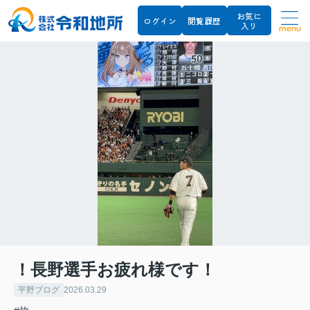
お気に
ログイン
閲覧履歴
入り
menu
！長野選手お疲れ様です！
平野ブログ
2026.03.29