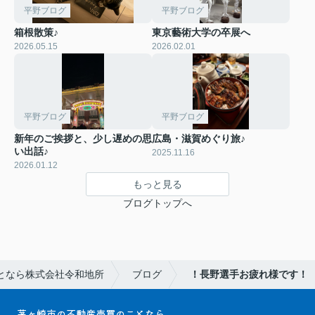
平野ブログ
平野ブログ
箱根散策♪
東京藝術大学の卒展へ
2026.05.15
2026.02.01
平野ブログ
平野ブログ
新年のご挨拶と、少し遅めの思
広島・滋賀めぐり旅♪
い出話♪
2025.11.16
2026.01.12
もっと見る
ブログトップへ
となら株式会社令和地所
ブログ
！長野選手お疲れ様です！
茅ヶ崎市の不動産売買のことなら