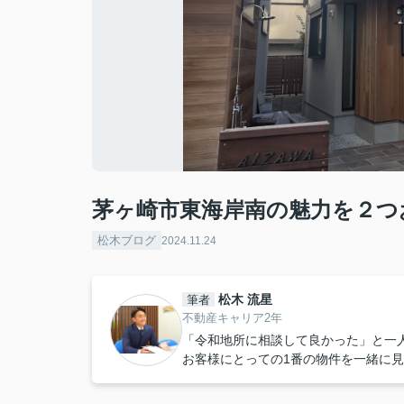
茅ヶ崎市東海岸南の魅力を２つ
松木ブログ
2024.11.24
松木 流星
筆者
不動産キャリア2年
「令和地所に相談して良かった」と一
お客様にとっての1番の物件を一緒に