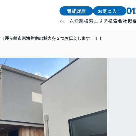
閲覧履歴
お気に入り
0
ホーム
沿線検索
エリア検索
会社概
戸建
戸建
茅ヶ崎市東海岸南の魅力を２つお伝えします！！！
グ
土地
土地
マンション
マンション