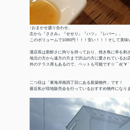
↑おまかせ盛り合わせ。
左から『ささみ』『せせり』『ハツ』『レバー』。
このボリュームで1080円！！！安い！！！そして美味
瀧店長は新鮮さに拘りを持っており、焼き鳥に串を刺
地元の方から遠方の方まで沢山の方に愛されているお
外のテラス席もあるので、ペットも可能です☆⌒d(´∀｀
二つ目は「東海岸南四丁目にある新築物件」です！
最近私が現地販売会を行っているおすすめ物件になり