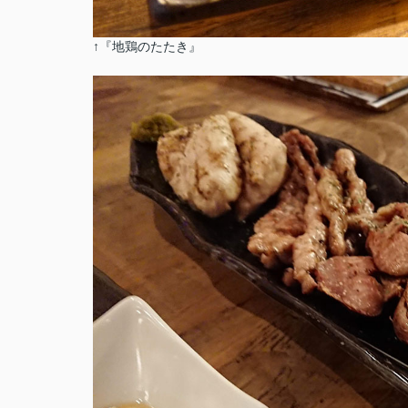
↑『地鶏のたたき』