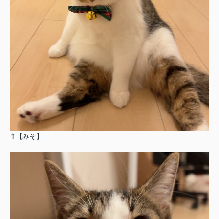
⇑【みそ】