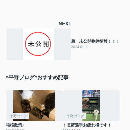
NEXT
超、未公開物件情報！！！
2024.01.11
”平野ブログ”おすすめ記事
平野ブログ
平野ブログ
箱根散策♪
！長野選手お疲れ様です！