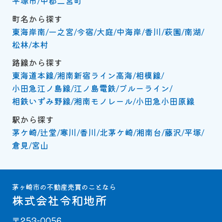
平塚市
中郡二宮町
町名から探す
東海岸南
一之宮
今宿
大庭
中海岸
香川
萩園
南湖
松林
本村
路線から探す
東海道本線
湘南新宿ライン高海
相模線
小田急江ノ島線
江ノ島電鉄
ブルーライン
相鉄いずみ野線
湘南モノレール
小田急小田原線
駅から探す
茅ケ崎
辻堂
寒川
香川
北茅ケ崎
湘南台
藤沢
平塚
倉見
宮山
茅ヶ崎市の不動産売買のことなら
株式会社令和地所
〒253-0056