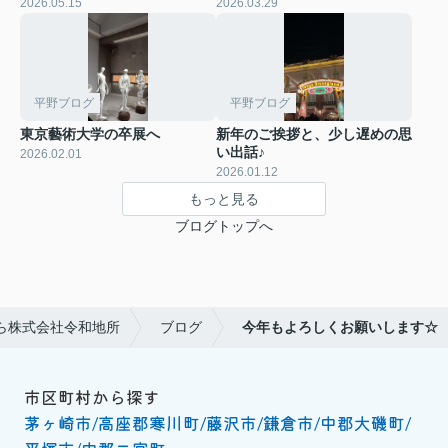
2026.05.15
2026.03.29
平野ブログ
平野ブログ
東京藝術大学の卒展へ
新年のご挨拶と、少し遅めの思
い出話♪
2026.02.01
2026.01.12
もっと見る
ブログトップへ
ら株式会社令和地所
ブログ
今年もよろしくお願いします☆
市区町村から探す
茅ヶ崎市
高座郡寒川町
藤沢市
鎌倉市
中郡大磯町