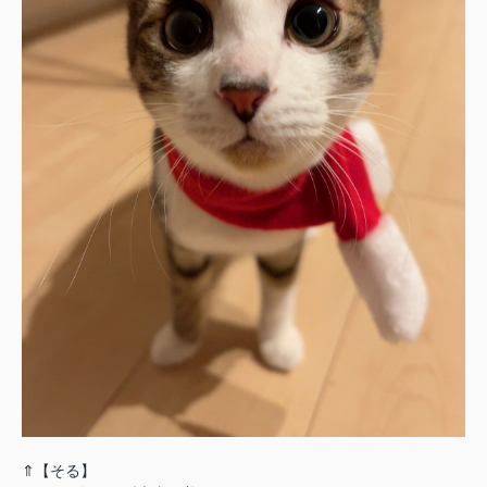
⇑【そる】